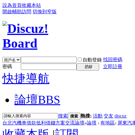
設為首頁
收藏本站
開啟輔助訪問
切換到窄版
找回密碼
自動登錄
密碼
立即註冊
登錄
快捷導航
論壇
BBS
搜索
熱搜:
活動
交友
discuz
搜索
台北汽機車借款低利借錢方案交流論壇
»
論壇
›
有地區
›
屏東汽
收藏本版
|
訂閱