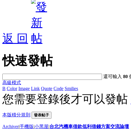
返 回
快速發帖
還可輸入
80
高級模式
B
Color
Image
Link
Quote
Code
Smilies
您需要登錄後才可以發帖
本版積分規則
發表帖子
Archiver
|
手機版
|
小黑屋
|
台北汽機車借款低利借錢方案交流論壇