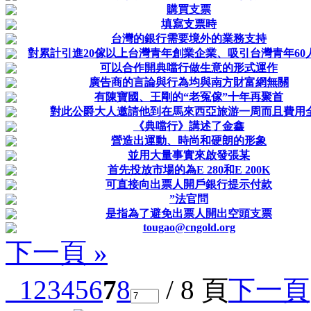
購買支票
填寫支票時
台灣的銀行需要境外的業務支持
對累計引進20傢以上台灣青年創業企業、吸引台灣青年60
可以合作開典噹行做生意的形式運作
廣告商的言論與行為均與南方財富網無關
有陳寶國、王剛的“老冤傢”十年再聚首
對此公爵大人邀請他到在馬來西亞旅游一周而且費用
《典噹行》講述了金鑫
營造出運動、時尚和硬朗的形象
並用大量事實來啟發張某
首先投放市場的為E 280和E 200K
可直接向出票人開戶銀行提示付款
”法官問
是指為了避免出票人開出空頭支票
tougao@cngold.org
下一頁 »
1
2
3
4
5
6
7
8
/ 8 頁
下一頁