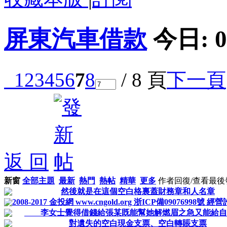
屏東汽車借款
今日:
0
1
2
3
4
5
6
7
8
/ 8 頁
下一頁
返 回
新窗
全部主題
最新
熱門
熱帖
精華
更多
作者
回復/查看
最後
然後就是在這個空白格裏蓋財務章和人名章
2008-2017 金投網 www.cngold.org 浙ICP備09076998號
李女士覺得借錢給張某既能幫她解燃眉之急又能給自
對遺失的空白現金支票、空白轉賬支票