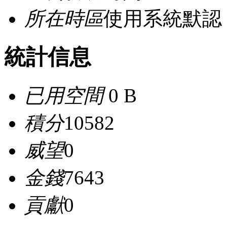
所在時區
使用系統默認
統計信息
已用空間
0 B
積分
10582
威望
0
金錢
7643
貢獻
0