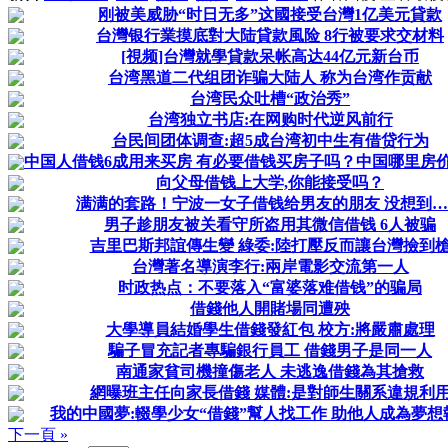
刚被美威胁“时日无多”这國接受台灣1亿美元貸款
台灣银行業摸底對大陆貸款風险 8行被要求交材料
[視频]台灣就學貸款呆帐高达44亿元新台币
台湾黑道二代组团诈骗大陆人 称为台湾作贡献
台湾民众吐槽“政治秀”
台湾独立书店:在网购时代逆风前行
台民间团体调查:超5成台湾初中生有借贷行为
中国人借钱6成用来买房 有必要借钱买房子吗？中国哪里房
向父母借钱上大学,你能接受吗？
满满的套路！宁波一女子借钱给男友的朋友 没想到
男子趁朋友被关看守所盗用其微信借钱 6人被骗
吉里巴斯邦誼傳生變 綠委:陸打壓反而讓台灣撿到
台灣著名導演李行:兩岸電影交流第一人
时政热点：不要落入“富婆落难借钱”的骗局
借錢他人開賭場同遭殃
大學導員結婚學生借錢發紅包 校方:將嚴肅處理
騙子冒充記者專騙銀行員工 借錢男子是同一人
南通家貧司機撞傷老人 未逃逸借錢為其搶救
網曝班主任向家長借錢 媒體:是對師生關系違規利
我的中國夢:輟學少女“借錢”幫人找工作 助他人成為夢想
下一頁 »