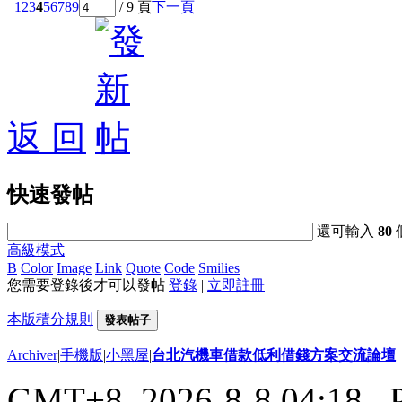
1
2
3
4
5
6
7
8
9
/ 9 頁
下一頁
返 回
快速發帖
還可輸入
80
高級模式
B
Color
Image
Link
Quote
Code
Smilies
您需要登錄後才可以發帖
登錄
|
立即註冊
本版積分規則
發表帖子
Archiver
|
手機版
|
小黑屋
|
台北汽機車借款低利借錢方案交流論壇
GMT+8, 2026-8-8 04:18
, 