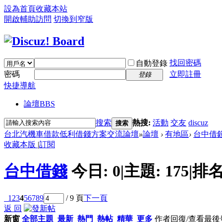
設為首頁
收藏本站
開啟輔助訪問
切換到窄版
找回密碼
自動登錄
密碼
立即註冊
登錄
快捷導航
論壇
BBS
搜索
熱搜:
活動
交友
discuz
搜索
台北汽機車借款低利借錢方案交流論壇
»
論壇
›
有地區
›
台中借
收藏本版
|
訂閱
台中借錢
今日:
0
|
主題:
175
|
排名
1
2
3
4
5
6
7
8
9
/ 9 頁
下一頁
返 回
新窗
全部主題
最新
熱門
熱帖
精華
更多
作者
回復/查看
最後