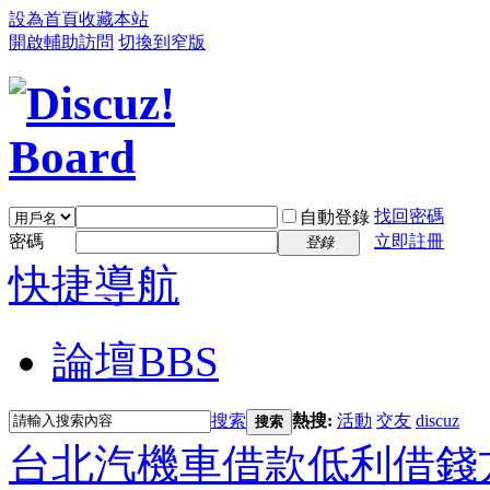
設為首頁
收藏本站
開啟輔助訪問
切換到窄版
找回密碼
自動登錄
密碼
立即註冊
登錄
快捷導航
論壇
BBS
搜索
熱搜:
活動
交友
discuz
搜索
台北汽機車借款低利借錢