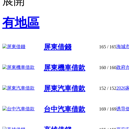
有地區
屏東借錢
海城
165
/ 165
屏東機車借款
政府办
160
/ 160
屏東汽車借款
202
152
/ 152
台中汽車借款
诱导低
169
/ 169