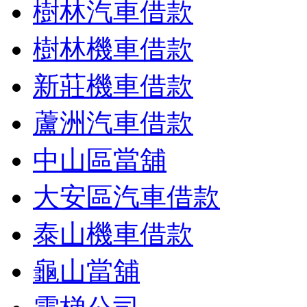
樹林汽車借款
樹林機車借款
新莊機車借款
蘆洲汽車借款
中山區當舖
大安區汽車借款
泰山機車借款
龜山當舖