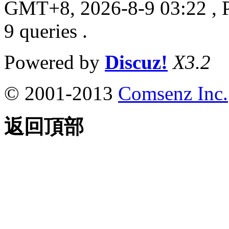
GMT+8, 2026-8-9 03:22
, 
9 queries .
Powered by
Discuz!
X3.2
© 2001-2013
Comsenz Inc.
返回頂部