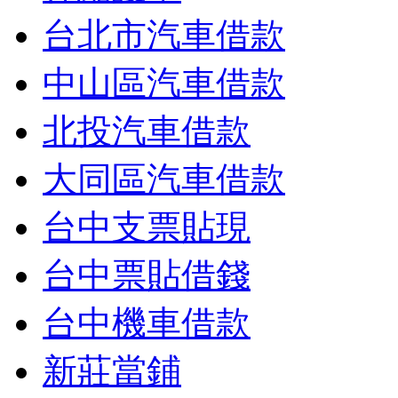
台北市汽車借款
中山區汽車借款
北投汽車借款
大同區汽車借款
台中支票貼現
台中票貼借錢
台中機車借款
新莊當鋪