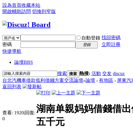
設為首頁
收藏本站
開啟輔助訪問
切換到窄版
找回密碼
自動登錄
密碼
立即註冊
登錄
快捷導航
論壇
BBS
搜索
熱搜:
活動
交友
discuz
搜索
台北汽機車借款低利借錢方案交流論壇
»
論壇
›
有地區
›
屏東汽
返回列表
湖南单親妈妈借錢借出仇
查看:
1920
|
回復:
0
五千元