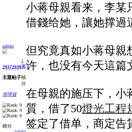
小蒋母親看来，李某
借錢给她，讓她撑過
admin
但究竟真如小蒋母親
1
许，也没有今天這篇
萬
2937
2939
主題
帖子
積
分
在母親的施压下，小
管理員
質，借了50
燈光工程
签定了借单，商定告貸時
積分
10582