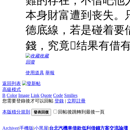
難的存在，不借吧他
本身財富遭到丧失。
德底線，若是碰着要
錢，究竟结果有借
收藏
回復
使用道具
舉報
返回列表
高級模式
B
Color
Image
Link
Quote
Code
Smilies
您需要登錄後才可以回帖
登錄
|
立即註冊
本版積分規則
回帖後跳轉到最後一頁
發表回復
Archiver
|
手機版
|
小黑屋
|
台北汽機車借款低利借錢方案交流論壇