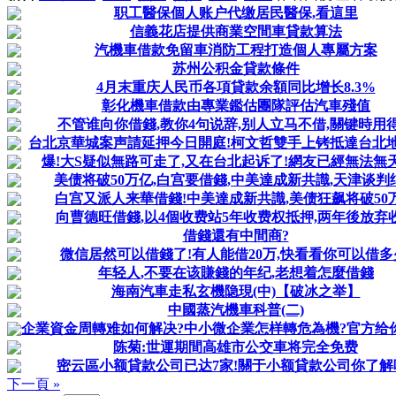
职工醫保個人账户代缴居民醫保,看這里
信義花店提供商業空間車貸款算法
汽機車借款免留車消防工程打造個人專屬方案
苏州公积金貸款條件
4月末重庆人民币各項貸款余額同比增长8.3%
彰化機車借款由專業鑑估團隊評估汽車殘值
不管谁向你借錢,教你4句说辞,别人立马不借,關键時用
台北京華城案声請延押今日開庭!柯文哲雙手上铐抵達台北
爆!大S疑似無路可走了,又在台北起诉了!網友已經無法無
美债将破50万亿,白宫要借錢,中美達成新共識,天津谈判
白宫又派人来華借錢!中美達成新共識,美债狂飙将破50
向曹德旺借錢,以4個收费站5年收费权抵押,两年後放弃
借錢還有中間商?
微信居然可以借錢了!有人能借20万,快看看你可以借多
年轻人,不要在该賺錢的年纪,老想着怎麼借錢
海南汽車走私玄機隐現(中)【破冰之举】
中國蒸汽機車科普(二)
企業資金周轉难如何解决?中小微企業怎样轉危為機?官方给
陈菊:世運期間高雄市公交車将完全免费
密云區小额貸款公司已达7家!關于小额貸款公司你了解
下一頁 »