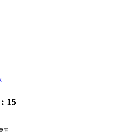
款
:
15
發表