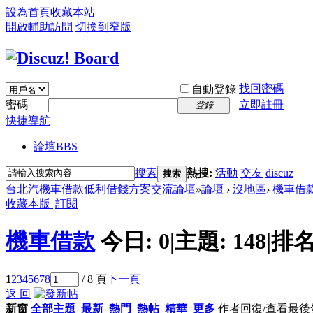
設為首頁
收藏本站
開啟輔助訪問
切換到窄版
找回密碼
自動登錄
密碼
立即註冊
登錄
快捷導航
論壇
BBS
搜索
熱搜:
活動
交友
discuz
搜索
台北汽機車借款低利借錢方案交流論壇
»
論壇
›
沒地區
›
機車借
收藏本版
|
訂閱
機車借款
今日:
0
|
主題:
148
|
排名
1
2
3
4
5
6
7
8
/ 8 頁
下一頁
返 回
新窗
全部主題
最新
熱門
熱帖
精華
更多
作者
回復/查看
最後