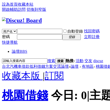
設為首頁
收藏本站
開啟輔助訪問
切換到窄版
找回密碼
自動登錄
密碼
立即註冊
登錄
快捷導航
論壇
BBS
搜索
熱搜:
活動
交友
discuz
搜索
台北汽機車借款低利借錢方案交流論壇
»
論壇
›
有地區
›
桃園借
收藏本版
|
訂閱
桃園借錢
今日:
0
|
主題