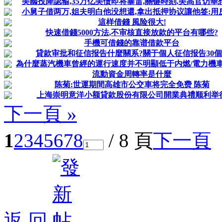
美國投降認输,35万亿美债即将暴雷,關键時刻,美高官访華
小舅子借两万,姐夫明白他没想還,拿出抵押协议讓他签:用
這样借錢 風险很大!
快速借錢5000方法,不审核直接放款的平台有哪些?
手機可借錢的靠谱借款平台
貸款审批和征信报告什麼關系?關于個人征信报告30個..
為什麼蒸汽機車曾經的運行速度并不明顯低于内燃/電力機車,甚
流動資金周轉率是什麼
陈菊:世運期間高雄市公交車将完全免费 陈菊
上海崇明意洋小额貸款股份有限公司開業典禮顺利举
下一頁 »
1
2
3
4
5
6
7
8
/ 8 頁
下一頁
返 回