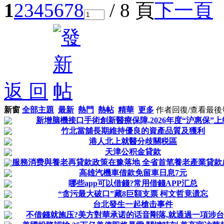
1
2
3
4
5
6
7
8
/ 8 頁
下一頁
返 回
新窗
全部主題
最新
熱門
熱帖
精華
更多
作者
回復/查看
最後
新增脑機接口手術創新醫療保障,2026年度“沪惠保”上
竹北當舖長期維持優良的資產品質及獲利
港人北上就醫分歧關税區
天津公积金貸款
服務消费與養老再貸款政策在豫落地 全省首笔養老產業貸款
高雄汽機車借款免留車日息7元
哪些app可以借錢?常用借錢APP汇总
“贪污最大破口”藏8巨額支票 柯文哲竟遗忘
台北發生一起槍击事件
不借錢就施压?美方對華承诺的话音剛落,就通過一項涉